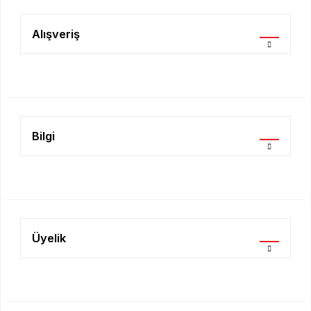
Ürün resmi kalitesiz, bozuk veya görüntülenemiyor.
Ürün açıklamasında eksik bilgiler bulunuyor.
Alışveriş
Ürün bilgilerinde hatalar bulunuyor.
Ürün fiyatı diğer sitelerden daha pahalı.
Bu ürüne benzer farklı alternatifler olmalı.
Bilgi
Gönder
Üyelik