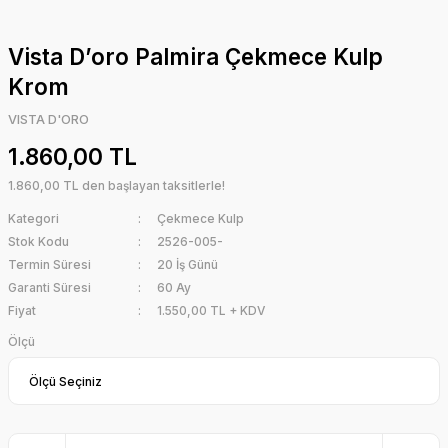
Vista D’oro Palmira Çekmece Kulp
Krom
VISTA D'ORO
1.860,00 TL
1.860,00 TL den başlayan taksitlerle!
Kategori
Çekmece Kulp
Stok Kodu
2526-005-
Termin Süresi
20 İş Günü
Garanti Süresi
60 Ay
Fiyat
1.550,00 TL + KDV
Ölçü