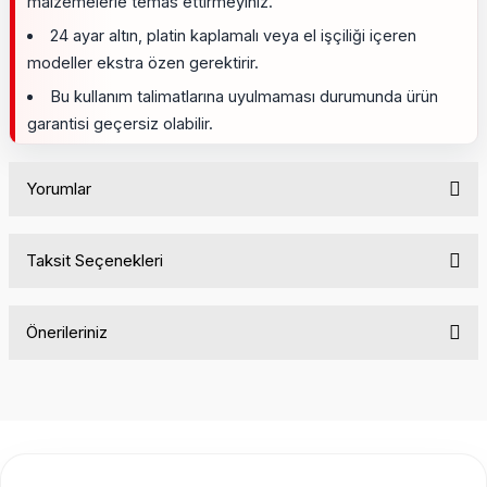
malzemelerle temas ettirmeyiniz.
24 ayar altın, platin kaplamalı veya el işçiliği içeren
modeller ekstra özen gerektirir.
Bu kullanım talimatlarına uyulmaması durumunda ürün
garantisi geçersiz olabilir.
Yorumlar
Taksit Seçenekleri
Bu ürüne ilk yorumu siz yapın!
Önerileriniz
Yorum Yaz
Bu ürünün fiyat bilgisi, resim, ürün açıklamalarında ve diğer
konularda yetersiz gördüğünüz noktaları öneri formunu
kullanarak tarafımıza iletebilirsiniz.
Görüş ve önerileriniz için teşekkür ederiz.