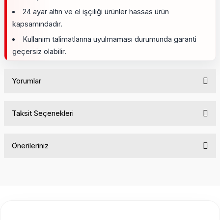
24 ayar altın ve el işçiliği ürünler hassas ürün
kapsamındadır.
Kullanım talimatlarına uyulmaması durumunda garanti
geçersiz olabilir.
Yorumlar
Taksit Seçenekleri
Bu ürüne ilk yorumu siz yapın!
Önerileriniz
Yorum Yaz
Bu ürünün fiyat bilgisi, resim, ürün açıklamalarında ve diğer
konularda yetersiz gördüğünüz noktaları öneri formunu
kullanarak tarafımıza iletebilirsiniz.
Görüş ve önerileriniz için teşekkür ederiz.