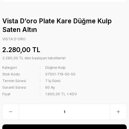
Vista D’oro Plate Kare Düğme Kulp
Saten Altın
VISTA D'ORO
2.280,00 TL
2.280,00 TL den başlayan taksitlerle!
Kategori
Düğme Kulp
Stok Kodu
07501-719-50-50
Termin Süresi
7 İş Günü
Garanti Süresi
60 Ay
Fiyat
1.900,00 TL + KDV