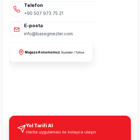
Telefon
+90 507 973 75 21
E-posta
info@basegmezler.com
Mağaza Konumumuz
Diyarbakır / Türkiye
Yol Tarifi Al
Harita uygulaması ile kolayca ulaşın