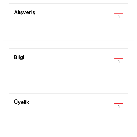
Ürün resmi kalitesiz, bozuk veya görüntülenemiyor.
Ürün açıklamasında eksik bilgiler bulunuyor.
Alışveriş
Ürün bilgilerinde hatalar bulunuyor.
Ürün fiyatı diğer sitelerden daha pahalı.
Bu ürüne benzer farklı alternatifler olmalı.
Bilgi
Gönder
Üyelik