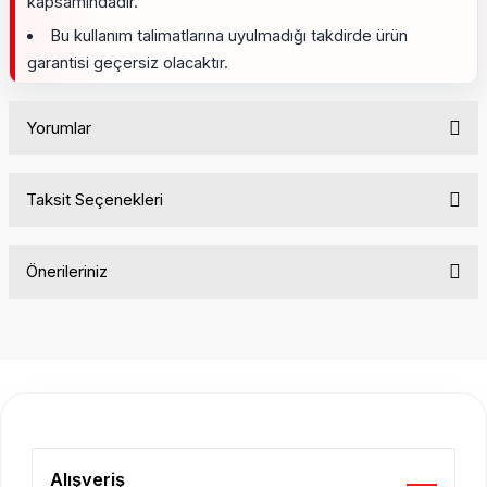
kapsamındadır.
Bu kullanım talimatlarına uyulmadığı takdirde ürün
garantisi geçersiz olacaktır.
Yorumlar
Taksit Seçenekleri
Bu ürüne ilk yorumu siz yapın!
Önerileriniz
Yorum Yaz
Bu ürünün fiyat bilgisi, resim, ürün açıklamalarında ve diğer
konularda yetersiz gördüğünüz noktaları öneri formunu
kullanarak tarafımıza iletebilirsiniz.
Görüş ve önerileriniz için teşekkür ederiz.
Ürün resmi kalitesiz, bozuk veya görüntülenemiyor.
Ürün açıklamasında eksik bilgiler bulunuyor.
Alışveriş