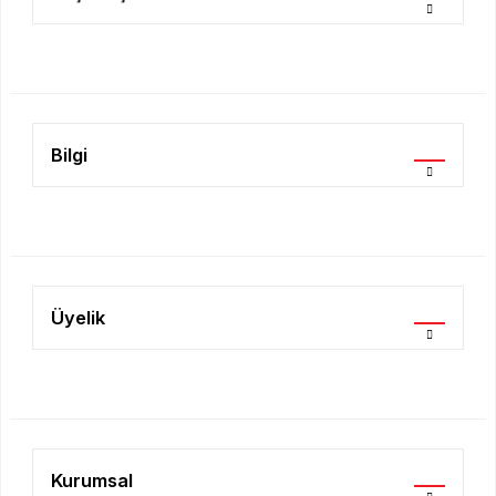
Ürün bilgilerinde hatalar bulunuyor.
Ürün fiyatı diğer sitelerden daha pahalı.
Bu ürüne benzer farklı alternatifler olmalı.
Bilgi
Gönder
Üyelik
Kurumsal