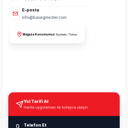
E-posta
info@basegmezler.com
Mağaza Konumumuz
Diyarbakır / Türkiye
Yol Tarifi Al
Harita uygulaması ile kolayca ulaşın
Telefon Et