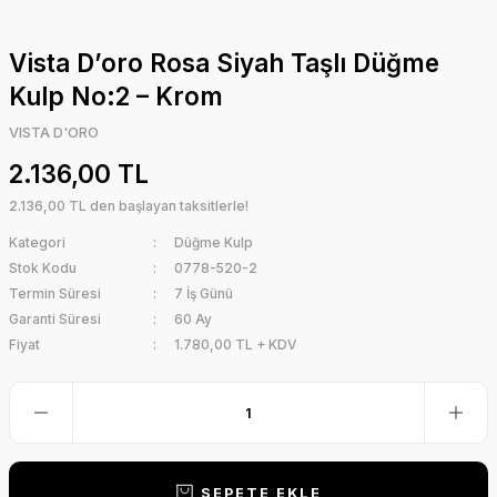
Vista D’oro Rosa Siyah Taşlı Düğme
Kulp No:2 – Krom
VISTA D'ORO
2.136,00 TL
2.136,00 TL den başlayan taksitlerle!
Kategori
Düğme Kulp
Stok Kodu
0778-520-2
Termin Süresi
7 İş Günü
Garanti Süresi
60 Ay
Fiyat
1.780,00 TL + KDV
SEPETE EKLE