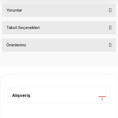
Yorumlar
Taksit Seçenekleri
Bu ürüne ilk yorumu siz yapın!
Önerileriniz
Yorum Yaz
Bu ürünün fiyat bilgisi, resim, ürün açıklamalarında ve diğer
konularda yetersiz gördüğünüz noktaları öneri formunu
kullanarak tarafımıza iletebilirsiniz.
Görüş ve önerileriniz için teşekkür ederiz.
Ürün resmi kalitesiz, bozuk veya görüntülenemiyor.
Ürün açıklamasında eksik bilgiler bulunuyor.
Alışveriş
Ürün bilgilerinde hatalar bulunuyor.
Ürün fiyatı diğer sitelerden daha pahalı.
Bu ürüne benzer farklı alternatifler olmalı.