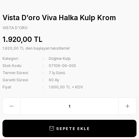
Vista D’oro Viva Halka Kulp Krom
VISTA D'ORO
1.920,00 TL
1.920,00 TL den başlayan taksitlerle!
Kategori
Düğme Kulp
Stok Kodu
07106-06-005
Termin Süresi
7 İş Günü
Garanti Süresi
60 Ay
Fiyat
1.600,00 TL + KDV
SEPETE EKLE