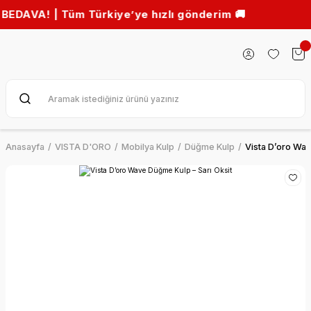
! | Tüm Türkiye’ye hızlı gönderim 🚚
Anasayfa
VISTA D'ORO
Mobilya Kulp
Düğme Kulp
Vista D’oro Wav