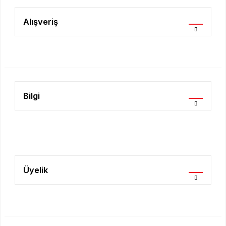
Ürün resmi kalitesiz, bozuk veya görüntülenemiyor.
Ürün açıklamasında eksik bilgiler bulunuyor.
Alışveriş
Ürün bilgilerinde hatalar bulunuyor.
Ürün fiyatı diğer sitelerden daha pahalı.
Bu ürüne benzer farklı alternatifler olmalı.
Bilgi
Gönder
Üyelik