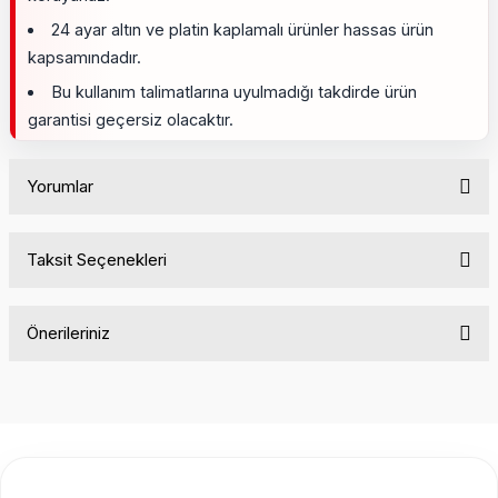
24 ayar altın ve platin kaplamalı ürünler hassas ürün
kapsamındadır.
Bu kullanım talimatlarına uyulmadığı takdirde ürün
garantisi geçersiz olacaktır.
Yorumlar
Taksit Seçenekleri
Bu ürüne ilk yorumu siz yapın!
Önerileriniz
Yorum Yaz
Bu ürünün fiyat bilgisi, resim, ürün açıklamalarında ve diğer
konularda yetersiz gördüğünüz noktaları öneri formunu
kullanarak tarafımıza iletebilirsiniz.
Görüş ve önerileriniz için teşekkür ederiz.