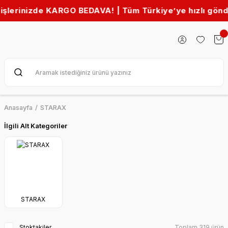
rinizde KARGO BEDAVA! | Tüm Türkiye’ye hızlı gönderim 
Anasayfa
STARAX
İlgili Alt Kategoriler
STARAX
Stoktakiler
Toplam 319 ürün