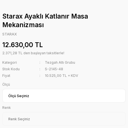
Starax Ayaklı Katlanır Masa
Mekanizması
STARAX
12.630,00 TL
2.371,28 TL den başlayan taksitlerle!
Kategori
Tezgah Altı Grubu
Stok Kodu
S-2145-48
Fiyat
10.525,00 TL + KDV
Ölçü
Renk