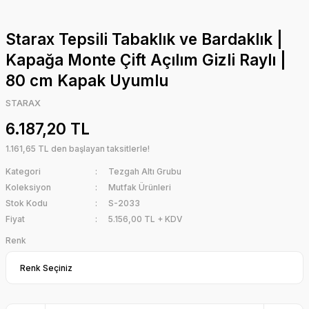
Starax Tepsili Tabaklık ve Bardaklık |
Kapağa Monte Çift Açılım Gizli Raylı |
80 cm Kapak Uyumlu
STARAX
6.187,20 TL
1.161,65 TL den başlayan taksitlerle!
Kategori
Tezgah Altı Grubu
Koleksiyon
Mutfak Ürünleri
Stok Kodu
S-2033
Fiyat
5.156,00 TL + KDV
Renk