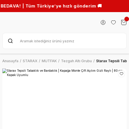
! | Tüm Türkiye’ye hızlı gönderim 🚚
Anasayfa
STARAX
MUTFAK
Tezgah Altı Grubu
Starax Tepsili Taba