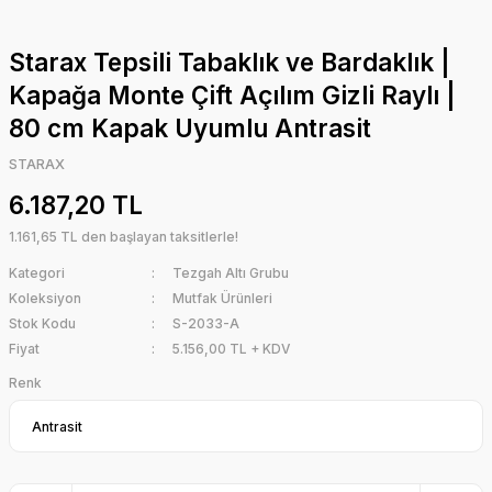
Starax Tepsili Tabaklık ve Bardaklık |
Kapağa Monte Çift Açılım Gizli Raylı |
80 cm Kapak Uyumlu Antrasit
STARAX
6.187,20 TL
1.161,65 TL den başlayan taksitlerle!
Kategori
Tezgah Altı Grubu
Koleksiyon
Mutfak Ürünleri
Stok Kodu
S-2033-A
Fiyat
5.156,00 TL + KDV
Renk