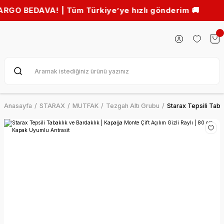
EDAVA! | Tüm Türkiye’ye hızlı gönderim 🚚
Anasayfa
STARAX
MUTFAK
Tezgah Altı Grubu
Starax Tepsili Taba