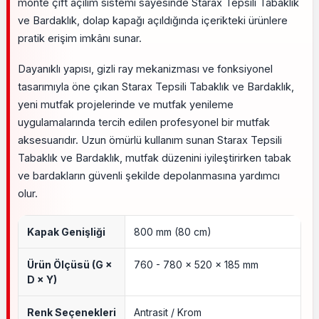
monte çift açılım sistemi sayesinde Starax Tepsili Tabaklık
ve Bardaklık, dolap kapağı açıldığında içerikteki ürünlere
pratik erişim imkânı sunar.
Dayanıklı yapısı, gizli ray mekanizması ve fonksiyonel
tasarımıyla öne çıkan Starax Tepsili Tabaklık ve Bardaklık,
yeni mutfak projelerinde ve mutfak yenileme
uygulamalarında tercih edilen profesyonel bir mutfak
aksesuarıdır. Uzun ömürlü kullanım sunan Starax Tepsili
Tabaklık ve Bardaklık, mutfak düzenini iyileştirirken tabak
ve bardakların güvenli şekilde depolanmasına yardımcı
olur.
Kapak Genişliği
800 mm (80 cm)
Ürün Ölçüsü (G ×
760 - 780 × 520 × 185 mm
D × Y)
Renk Seçenekleri
Antrasit / Krom