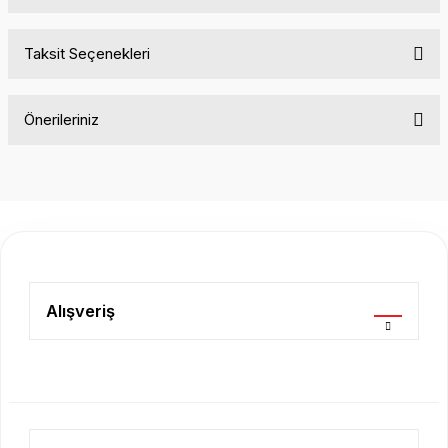
Taksit Seçenekleri
Bu ürüne ilk yorumu siz yapın!
Önerileriniz
Yorum Yaz
Bu ürünün fiyat bilgisi, resim, ürün açıklamalarında ve diğer
konularda yetersiz gördüğünüz noktaları öneri formunu
kullanarak tarafımıza iletebilirsiniz.
Görüş ve önerileriniz için teşekkür ederiz.
Ürün resmi kalitesiz, bozuk veya görüntülenemiyor.
Ürün açıklamasında eksik bilgiler bulunuyor.
Alışveriş
Ürün bilgilerinde hatalar bulunuyor.
Ürün fiyatı diğer sitelerden daha pahalı.
Bu ürüne benzer farklı alternatifler olmalı.