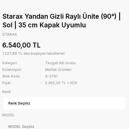
Starax Yandan Gizli Raylı Ünite (90°) |
Sol | 35 cm Kapak Uyumlu
STARAX
6.540,00 TL
1.227,89 TL den başlayan taksitlerle!
Kategori
Tezgah Altı Grubu
Koleksiyon
Mutfak Ürünleri
Stok Kodu
S-2791
Fiyat
5.450,00 TL + KDV
Renk
MODEL