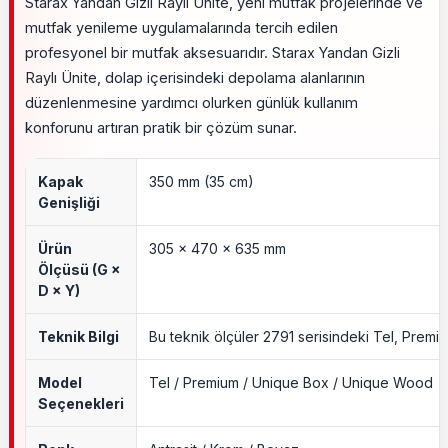
Starax Yandan Gizli Raylı Ünite, yeni mutfak projelerinde ve
mutfak yenileme uygulamalarında tercih edilen
profesyonel bir mutfak aksesuarıdır. Starax Yandan Gizli
Raylı Ünite, dolap içerisindeki depolama alanlarının
düzenlenmesine yardımcı olurken günlük kullanım
konforunu artıran pratik bir çözüm sunar.
Kapak
350 mm (35 cm)
Genişliği
Ürün
305 × 470 × 635 mm
Ölçüsü (G ×
D × Y)
Teknik Bilgi
Bu teknik ölçüler 2791 serisindeki Tel, Premi
Model
Tel / Premium / Unique Box / Unique Wood
Seçenekleri