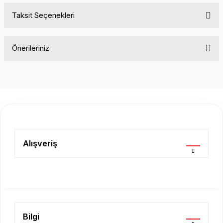
Taksit Seçenekleri
Bu ürüne ilk yorumu siz yapın!
Önerileriniz
Yorum Yaz
Bu ürünün fiyat bilgisi, resim, ürün açıklamalarında ve diğer
konularda yetersiz gördüğünüz noktaları öneri formunu
kullanarak tarafımıza iletebilirsiniz.
Görüş ve önerileriniz için teşekkür ederiz.
Ürün resmi kalitesiz, bozuk veya görüntülenemiyor.
Ürün açıklamasında eksik bilgiler bulunuyor.
Alışveriş
Ürün bilgilerinde hatalar bulunuyor.
Ürün fiyatı diğer sitelerden daha pahalı.
Bu ürüne benzer farklı alternatifler olmalı.
Bilgi