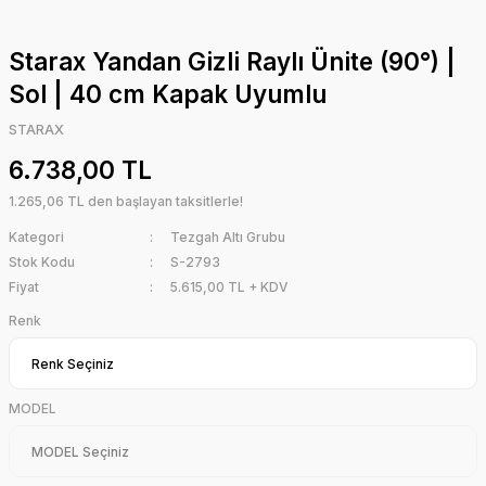
Starax Yandan Gizli Raylı Ünite (90°) |
Sol | 40 cm Kapak Uyumlu
STARAX
6.738,00 TL
1.265,06 TL den başlayan taksitlerle!
Kategori
Tezgah Altı Grubu
Stok Kodu
S-2793
Fiyat
5.615,00 TL + KDV
Renk
MODEL