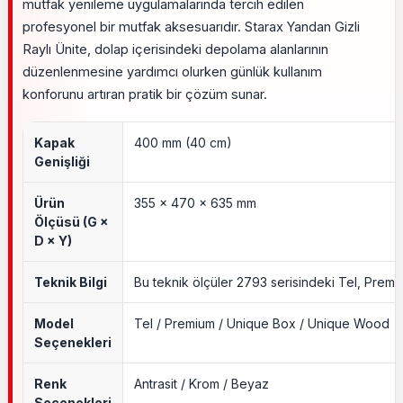
mutfak yenileme uygulamalarında tercih edilen
profesyonel bir mutfak aksesuarıdır. Starax Yandan Gizli
Raylı Ünite, dolap içerisindeki depolama alanlarının
düzenlenmesine yardımcı olurken günlük kullanım
konforunu artıran pratik bir çözüm sunar.
Kapak
400 mm (40 cm)
Genişliği
Ürün
355 × 470 × 635 mm
Ölçüsü (G ×
D × Y)
Teknik Bilgi
Bu teknik ölçüler 2793 serisindeki Tel, Premi
Model
Tel / Premium / Unique Box / Unique Wood
Seçenekleri
Renk
Antrasit / Krom / Beyaz
Seçenekleri