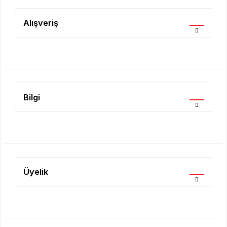
Ürün resmi kalitesiz, bozuk veya görüntülenemiyor.
Ürün açıklamasında eksik bilgiler bulunuyor.
Alışveriş
Ürün bilgilerinde hatalar bulunuyor.
Ürün fiyatı diğer sitelerden daha pahalı.
Bu ürüne benzer farklı alternatifler olmalı.
Bilgi
Gönder
Üyelik