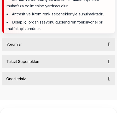
muhafaza edilmesine yardımcı olur.
Antrasit ve Krom renk seçenekleriyle sunulmaktadır.
Dolap içi organizasyonu güçlendiren fonksiyonel bir
mutfak çözümüdür.
Yorumlar
Taksit Seçenekleri
Bu ürüne ilk yorumu siz yapın!
Önerileriniz
Yorum Yaz
Bu ürünün fiyat bilgisi, resim, ürün açıklamalarında ve diğer
konularda yetersiz gördüğünüz noktaları öneri formunu
kullanarak tarafımıza iletebilirsiniz.
Görüş ve önerileriniz için teşekkür ederiz.