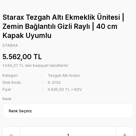
Starax Tezgah Altı Ekmeklik Ünitesi |
Zemin Bağlantılı Gizli Raylı | 40 cm
Kapak Uyumlu
STARAX
5.562,00 TL
1.044,27 TL den başlayan taksitlerle!
Kategori
Tezgah Altı Grubu
Stok Kodu
S-2132
Fiyat
4.635,00 TL + KDV
Renk