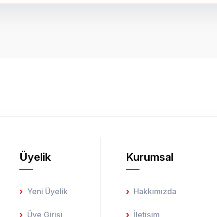
onularda yetersiz gördüğünüz noktaları öneri formunu kullanarak tarafımız
Bu ürüne ilk yorumu siz yapın!
Yorum Yaz
Üyelik
Kurumsal
Gönder
Yeni Üyelik
Hakkımızda
Üye Girişi
İletişim