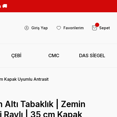
Giriş Yap
Favorilerim
Sepet
ÇEBİ
CMC
DAS SİEGEL
5 cm Kapak Uyumlu Antrasit
 Altı Tabaklık | Zemin
li Raylı | 35 cm Kapak