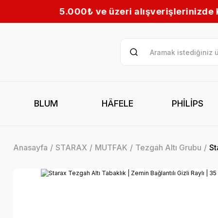
ri alışverişlerinizde KARGO BEDAVA! | Tüm Türk
BLUM
HÄFELE
PHİLİPS
Anasayfa
STARAX
MUTFAK
Tezgah Altı Grubu
St