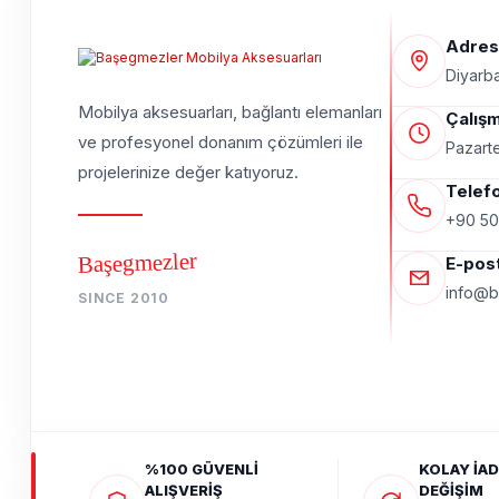
Adres
Diyarba
Mobilya aksesuarları, bağlantı elemanları
Çalışm
ve profesyonel donanım çözümleri ile
Pazarte
projelerinize değer katıyoruz.
Telef
+90 50
Başegmezler
E-pos
info@b
SINCE 2010
%100 GÜVENLİ
KOLAY İAD
ALIŞVERİŞ
DEĞİŞİM