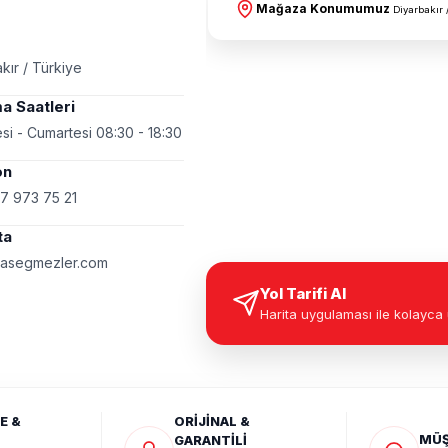
Mağaza Konumumuz
Diyarbakır 
kır / Türkiye
a Saatleri
si - Cumartesi 08:30 - 18:30
on
7 973 75 21
ta
asegmezler.com
Yol Tarifi Al
Harita uygulaması ile kolayca 
E &
ORİJİNAL &
MÜŞ
GARANTİLİ