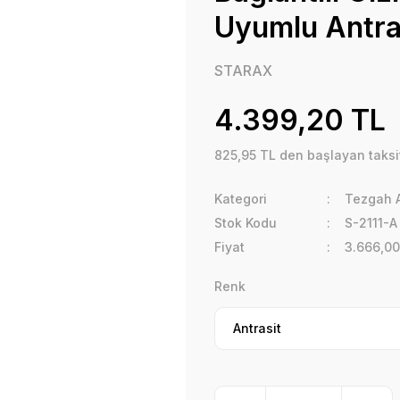
Uyumlu Antra
STARAX
4.399,20 TL
825,95 TL den başlayan taksit
Kategori
Tezgah A
Stok Kodu
S-2111-A
Fiyat
3.666,00
Renk