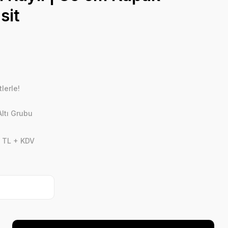
sit
lerle!
ltı Grubu
 TL + KDV