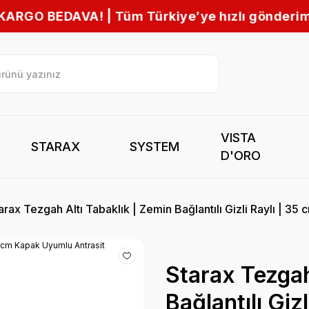
iye’ye hızlı gönderim 🚚
VISTA
STARAX
SYSTEM
D'ORO
arax Tezgah Altı Tabaklık | Zemin Bağlantılı Gizli Raylı | 3
Starax Tezgah
Bağlantılı Giz