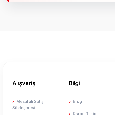
Bu ürünün fiyat bilgisi, resim, ürün açıklamalarında ve diğer k
Görüş ve önerileriniz için teşekkür ederiz.
Ürün resmi kalitesiz, bozuk veya görüntülenemiyor.
Ürün açıklamasında eksik bilgiler bulunuyor.
Ürün bilgilerinde hatalar bulunuyor.
Ürün fiyatı diğer sitelerden daha pahalı.
Bu ürüne benzer farklı alternatifler olmalı.
Alışveriş
Bilgi
Mesafeli Satış
Blog
Sözleşmesi
Kargo Takip