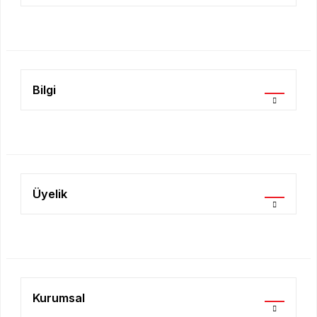
Ürün bilgilerinde hatalar bulunuyor.
Ürün fiyatı diğer sitelerden daha pahalı.
Bu ürüne benzer farklı alternatifler olmalı.
Bilgi
Gönder
Üyelik
Kurumsal