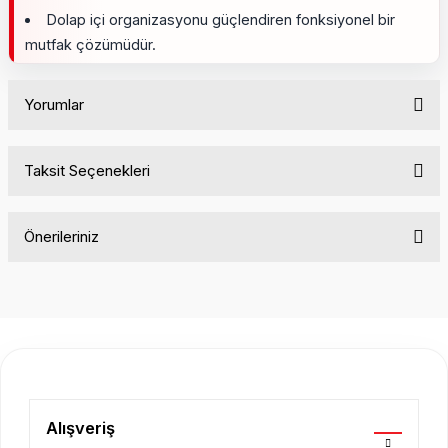
Dolap içi organizasyonu güçlendiren fonksiyonel bir
mutfak çözümüdür.
Yorumlar
Taksit Seçenekleri
Bu ürüne ilk yorumu siz yapın!
Önerileriniz
Yorum Yaz
Bu ürünün fiyat bilgisi, resim, ürün açıklamalarında ve diğer
konularda yetersiz gördüğünüz noktaları öneri formunu
kullanarak tarafımıza iletebilirsiniz.
Görüş ve önerileriniz için teşekkür ederiz.
Ürün resmi kalitesiz, bozuk veya görüntülenemiyor.
Ürün açıklamasında eksik bilgiler bulunuyor.
Alışveriş