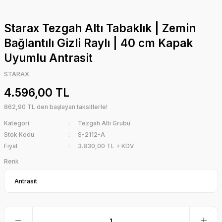
Starax Tezgah Altı Tabaklık | Zemin
Bağlantılı Gizli Raylı | 40 cm Kapak
Uyumlu Antrasit
STARAX
4.596,00 TL
862,90 TL den başlayan taksitlerle!
Kategori
Tezgah Altı Grubu
Stok Kodu
S-2112-A
Fiyat
3.830,00 TL + KDV
Renk