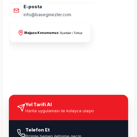
E-posta
info@basegmezler.com
Mağaza Konumumuz
Diyarbakır / Türkiye
Yol Tarifi Al
Harita uygulaması ile kolayca ulaşın
Telefon Et
Bizimle hemen iletişime geçin